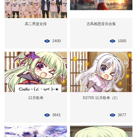
高二男篮女排
古风相思音乐合集
2400
1000
12月歌单
D2705 11月歌单（2）
3641
3677