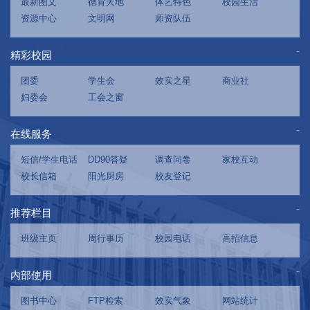
最新图文
德育天地
体艺特色
校园生活
资源中心
文明网
师资队伍
精彩校园
团委
学生会
效实之星
商业社
妇委会
工会之窗
在线服务
短信/学生电话
DD90答疑
调查问卷
家校互动
校长信箱
阳光厨房
校友登记
推荐栏目
班级主页
周行事历
校园电话
高招信息
内部使用
图书中心
FTP检索
效实气象
网站统计