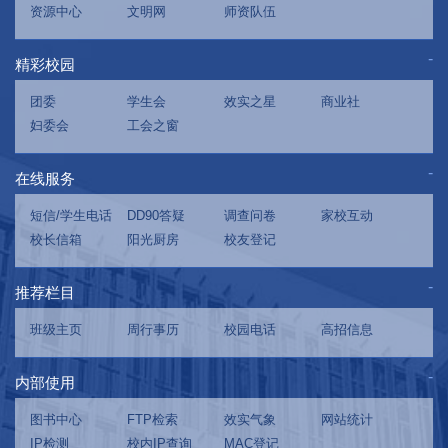
资源中心
文明网
师资队伍
精彩校园
团委
学生会
效实之星
商业社
妇委会
工会之窗
在线服务
短信/学生电话
DD90答疑
调查问卷
家校互动
校长信箱
阳光厨房
校友登记
推荐栏目
班级主页
周行事历
校园电话
高招信息
内部使用
图书中心
FTP检索
效实气象
网站统计
IP检测
校内IP查询
MAC登记