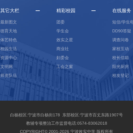
其它大栏
精彩校园
在线服务
最新图文
团委
短信/学生
德育天地
学生会
DD90答疑
体艺特色
效实之星
调查问卷
校园生活
商业社
家校互动
资源中心
妇委会
校长信箱
文明网
工会之窗
阳光厨房
师资队伍
校友登记
白杨校区:宁波市白杨街178 东部校区:宁波市百丈东路1907号
教辅专项整治工作监督电话:0574-83062018
COPYRIGHT© 2001-2026 宁波效实中学 版权所有