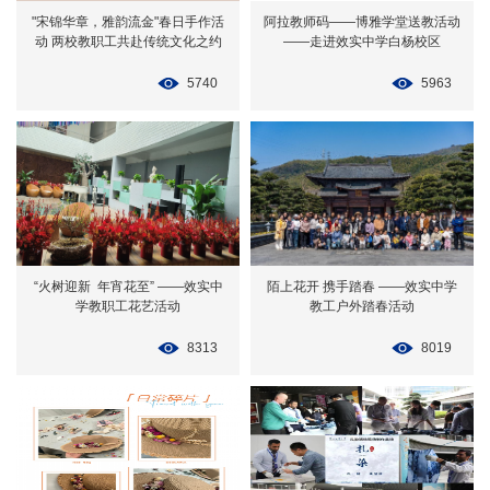
"宋锦华章，雅韵流金"春日手作活
阿拉教师码——博雅学堂送教活动
动 两校教职工共赴传统文化之约
——走进效实中学白杨校区
5740
5963
“火树迎新 年宵花至” ——效实中
陌上花开 携手踏春 ——效实中学
学教职工花艺活动
教工户外踏春活动
8313
8019