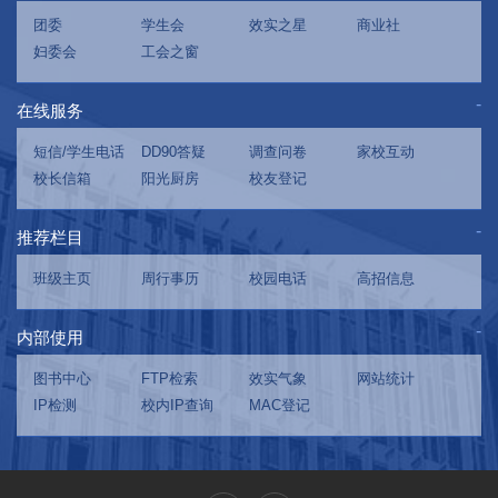
团委
学生会
效实之星
商业社
妇委会
工会之窗
在线服务
短信/学生电话
DD90答疑
调查问卷
家校互动
校长信箱
阳光厨房
校友登记
推荐栏目
班级主页
周行事历
校园电话
高招信息
内部使用
图书中心
FTP检索
效实气象
网站统计
IP检测
校内IP查询
MAC登记