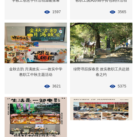
学教工创意手作活动温暖落幕
教职工国风织锦手拎包制作活动
1597
3565
金秋古韵 月满效实 ——效实中学
绿野寻踪探春意 效实教职工共赴踏
教职工中秋主题活动
春之约
3621
5375