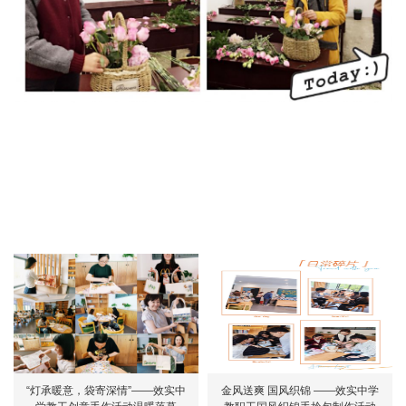
“灯承暖意，袋寄深情”——效实中
金风送爽 国风织锦 ——效实中学