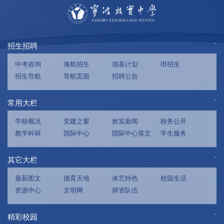
招生招聘
中考咨询
海航招生
強基计划
IB招生
招生导航
导航页面
招聘公告
常用大栏
学校概况
党建之窗
效实新闻
校务公开
教学科研
国际中心
国际中心英文
学生服务
其它大栏
最新图文
德育天地
体艺特色
校园生活
资源中心
文明网
师资队伍
精彩校园