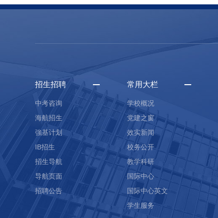
招生招聘
常用大栏
中考咨询
学校概况
海航招生
党建之窗
強基计划
效实新闻
IB招生
校务公开
招生导航
教学科研
导航页面
国际中心
招聘公告
国际中心英文
学生服务