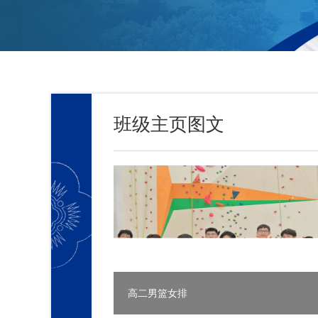
班级主页图文
男篮女排
D2805男篮女排