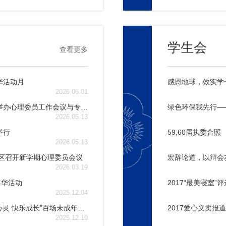
学生会
查看更多
华活动月
感恩地球，效实学
2026.06.01
赋能心理委员，守护青春成长——我校两校区举办心理委员工作会议与专题培训
绿色环保我先行—
2026.05.13
举行
59,60届执委合照
2026.05.13
区召开新学期心理委员会议
宏辞论道，以辩会
2026.03.19
年华活动
2017“最美寝室”
2025.12.04
告别拖延症，成为行动派！—— 2025年“阳光心灵 快乐成长”百场未成年人心理健康讲座宣讲活动走进宁波市效实中学
2017爱心义卖报道
2025.12.10