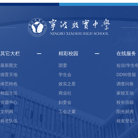
其它大栏
精彩校园
在线服务
最新图文
团委
短信/学生
德育天地
学生会
DD90答疑
体艺特色
效实之星
调查问卷
校园生活
商业社
家校互动
资源中心
妇委会
校长信箱
文明网
工会之窗
阳光厨房
师资队伍
校友登记