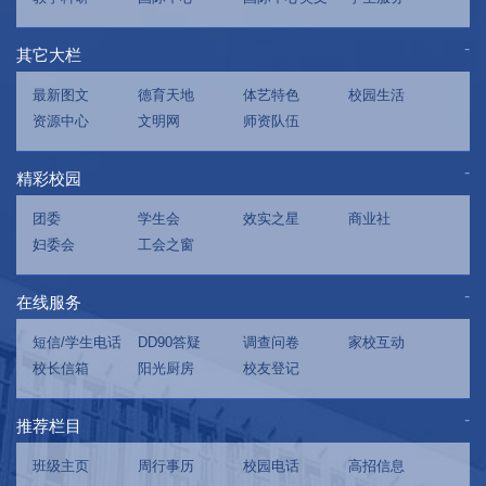
其它大栏
最新图文
德育天地
体艺特色
校园生活
资源中心
文明网
师资队伍
精彩校园
团委
学生会
效实之星
商业社
妇委会
工会之窗
在线服务
短信/学生电话
DD90答疑
调查问卷
家校互动
校长信箱
阳光厨房
校友登记
推荐栏目
班级主页
周行事历
校园电话
高招信息