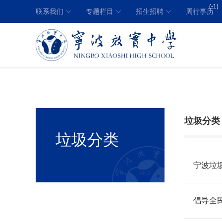
(-1)
联系我们
专题栏目
招生招聘
周行事历
垃圾分类
垃圾分类
宁波垃
倡导全