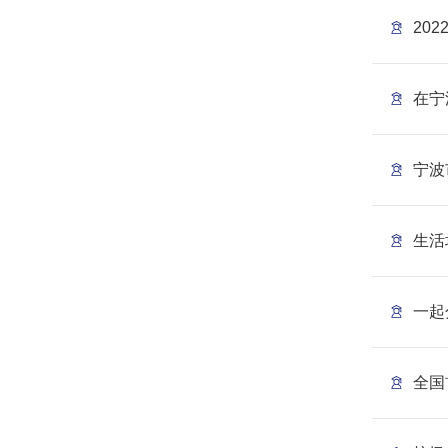
20
在宁
宁波
生活
一起
全国