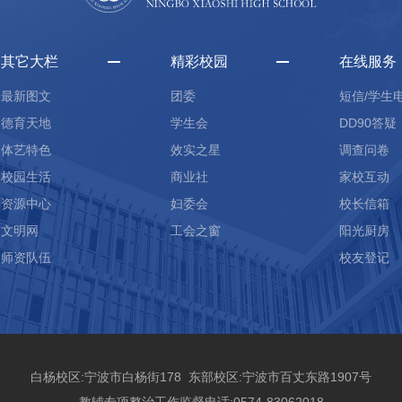
其它大栏
精彩校园
在线服务
最新图文
团委
短信/学生
德育天地
学生会
DD90答疑
体艺特色
效实之星
调查问卷
校园生活
商业社
家校互动
资源中心
妇委会
校长信箱
文明网
工会之窗
阳光厨房
师资队伍
校友登记
白杨校区:宁波市白杨街178 东部校区:宁波市百丈东路1907号