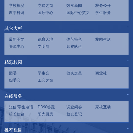
学校概况
党建之窗
效实新闻
校务公开
教学科研
国际中心
国际中心英文
学生服务
其它大栏
最新图文
德育天地
体艺特色
校园生活
资源中心
文明网
师资队伍
精彩校园
团委
学生会
效实之星
商业社
妇委会
工会之窗
在线服务
短信/学生电话
DD90答疑
调查问卷
家校互动
校长信箱
阳光厨房
校友登记
推荐栏目