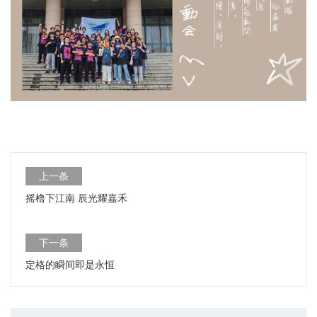
上一条
摇橹下江南 辰光耀嘉禾
下一条
定格的瞬间即是永恒