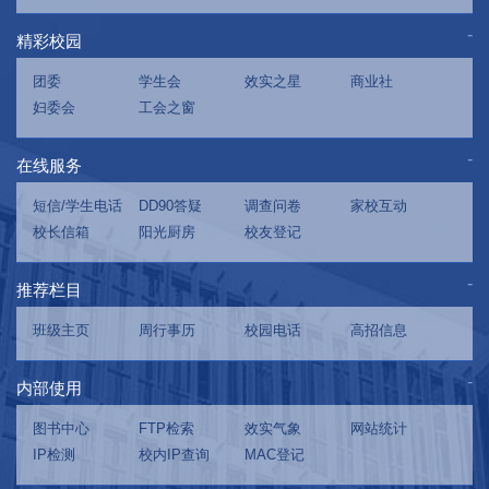
精彩校园
团委
学生会
效实之星
商业社
妇委会
工会之窗
在线服务
短信/学生电话
DD90答疑
调查问卷
家校互动
校长信箱
阳光厨房
校友登记
推荐栏目
班级主页
周行事历
校园电话
高招信息
内部使用
图书中心
FTP检索
效实气象
网站统计
IP检测
校内IP查询
MAC登记