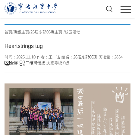
首页
/
班级主页
/
26届东部06班主页
/
校园活动
Heartstrings tug
时间：2025.11.10 作者：王一诺 编辑：
26届东部06班
阅读量：2834
全屏
二维码链接
浏览等级:0级