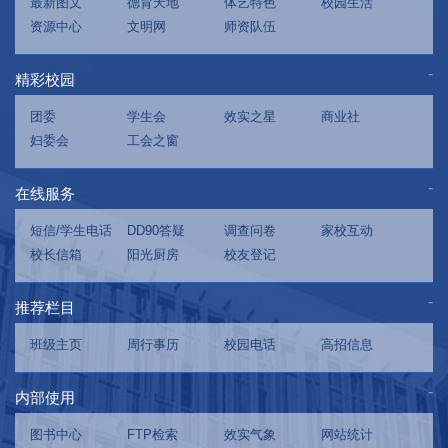
最新图文
德育天地
体艺特色
校园生活
资源中心
文明网
师资队伍
精彩校园
团委
学生会
效实之星
商业社
妇委会
工会之窗
在线服务
短信/学生电话
DD90答疑
调查问卷
家校互动
校长信箱
阳光厨房
校友登记
推荐栏目
班级主页
周行事历
校园电话
高招信息
内部使用
图书中心
FTP检索
效实气象
网站统计