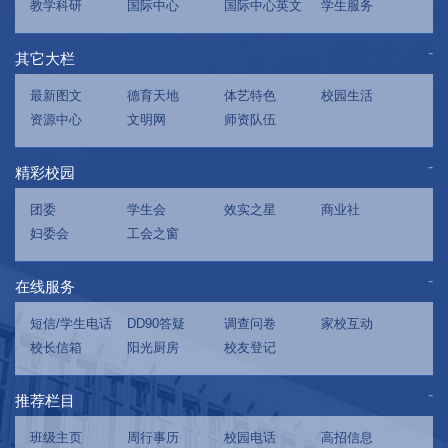
教学科研
国际中心
国际中心英文
学生服务
其它大栏
最新图文
德育天地
体艺特色
校园生活
资源中心
文明网
师资队伍
精彩校园
团委
学生会
效实之星
商业社
妇委会
工会之窗
在线服务
短信/学生电话
DD90答疑
调查问卷
家校互动
校长信箱
阳光厨房
校友登记
推荐栏目
班级主页
周行事历
校园电话
高招信息