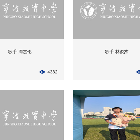
歌手-周杰伦
歌手-林俊杰
4382