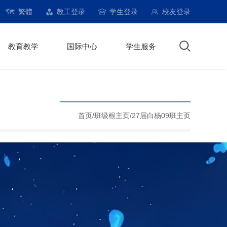
繁體
教工登录
学生登录
校友登录
教育教学
国际中心
学生服务
首页/
班级根主页
/
27届白杨09班主页