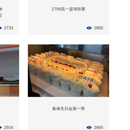
休
2709高一篮球班赛
起
2733
2805
集体生日会第一弹
2916
2865