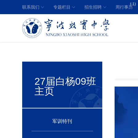
(-1)
联系我们
专题栏目
招生招聘
周行事历
27届白杨09班
主页
军训特刊