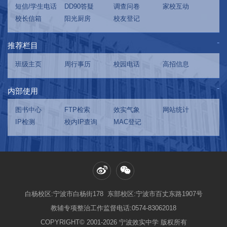
短信/学生电话
DD90答疑
调查问卷
家校互动
校长信箱
阳光厨房
校友登记
推荐栏目
班级主页
周行事历
校园电话
高招信息
内部使用
图书中心
FTP检索
效实气象
网站统计
IP检测
校内IP查询
MAC登记
白杨校区:宁波市白杨街178 东部校区:宁波市百丈东路1907号
教辅专项整治工作监督电话:0574-83062018
COPYRIGHT© 2001-2026 宁波效实中学 版权所有