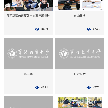
樱花飘落的速度又岂止五厘米每秒
自由摇摆
3439
4748
嘉年华
日常碎片
4684
4771