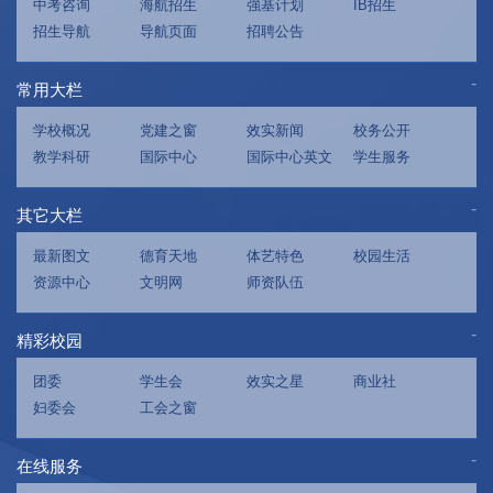
中考咨询
海航招生
強基计划
IB招生
招生导航
导航页面
招聘公告
常用大栏
学校概况
党建之窗
效实新闻
校务公开
教学科研
国际中心
国际中心英文
学生服务
其它大栏
最新图文
德育天地
体艺特色
校园生活
资源中心
文明网
师资队伍
精彩校园
团委
学生会
效实之星
商业社
妇委会
工会之窗
在线服务