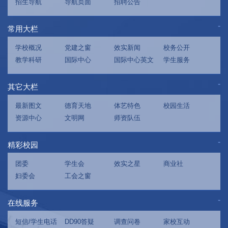
招生导航
导航页面
招聘公告
常用大栏
学校概况
党建之窗
效实新闻
校务公开
教学科研
国际中心
国际中心英文
学生服务
其它大栏
最新图文
德育天地
体艺特色
校园生活
资源中心
文明网
师资队伍
精彩校园
团委
学生会
效实之星
商业社
妇委会
工会之窗
在线服务
短信/学生电话
DD90答疑
调查问卷
家校互动