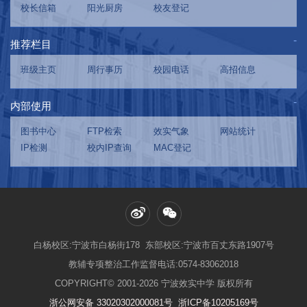
校长信箱
阳光厨房
校友登记
推荐栏目
班级主页
周行事历
校园电话
高招信息
内部使用
图书中心
FTP检索
效实气象
网站统计
IP检测
校内IP查询
MAC登记
白杨校区:宁波市白杨街178 东部校区:宁波市百丈东路1907号
教辅专项整治工作监督电话:0574-83062018
COPYRIGHT© 2001-2026 宁波效实中学 版权所有
浙公网安备 33020302000081号
浙ICP备10205169号