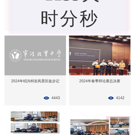
时
分
秒
2024年绍兴柯岩风景区徙步记
2024年春季辩论赛总决赛
4443
4142