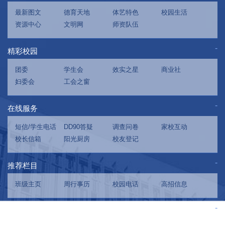
最新图文
德育天地
体艺特色
校园生活
资源中心
文明网
师资队伍
精彩校园
团委
学生会
效实之星
商业社
妇委会
工会之窗
在线服务
短信/学生电话
DD90答疑
调查问卷
家校互动
校长信箱
阳光厨房
校友登记
推荐栏目
班级主页
周行事历
校园电话
高招信息
内部使用