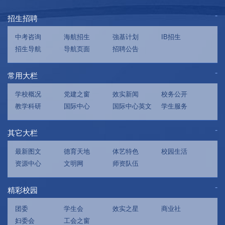
招生招聘
中考咨询
海航招生
強基计划
IB招生
招生导航
导航页面
招聘公告
常用大栏
学校概况
党建之窗
效实新闻
校务公开
教学科研
国际中心
国际中心英文
学生服务
其它大栏
最新图文
德育天地
体艺特色
校园生活
资源中心
文明网
师资队伍
精彩校园
团委
学生会
效实之星
商业社
妇委会
工会之窗