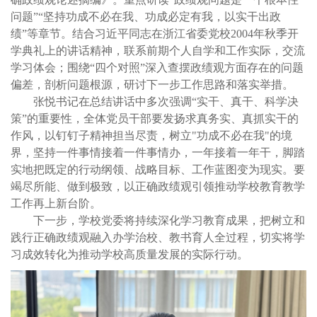
问题”“坚持功成不必在我、功成必定有我，以实干出政
绩”等章节。结合习近平同志在浙江省委党校
2004
年秋季开
学典礼上的讲话精神，联系前期个人自学和工作实际，交流
学习体会；围绕
“
四个对照
”
深入查摆政绩观方面存在的问题
偏差，剖析问题根源，研讨下一步工作思路和落实举措。
张悦书记在总结讲话中多次强调“实干、真干、科学决
策”的重要性，全体党员干部要发扬求真务实、真抓实干的
作风，以钉钉子精神担当尽责，树立
"
功成不必在我
"
的境
界，坚持一件事情接着一件事情办，一年接着一年干，脚踏
实地把既定的行动纲领、战略目标、工作蓝图变为现实。要
竭尽所能、做到极致，以正确政绩观引领推动学校教育教学
工作再上新台阶。
下一步，学校党委将持续深化学习教育成果，把树立和
践行正确政绩观融入办学治校、教书育人全过程，切实将学
习成效转化为推动学校高质量发展的实际行动。