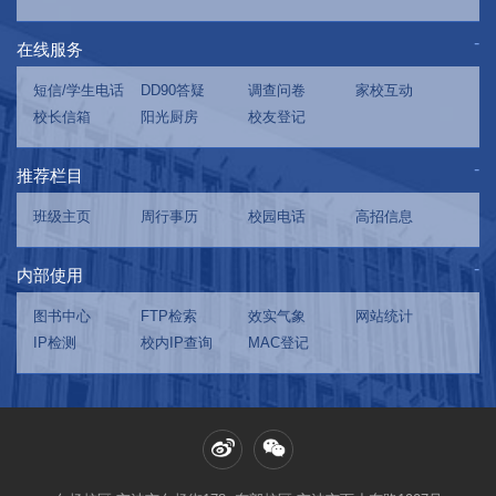
在线服务
短信/学生电话
DD90答疑
调查问卷
家校互动
校长信箱
阳光厨房
校友登记
推荐栏目
班级主页
周行事历
校园电话
高招信息
内部使用
图书中心
FTP检索
效实气象
网站统计
IP检测
校内IP查询
MAC登记