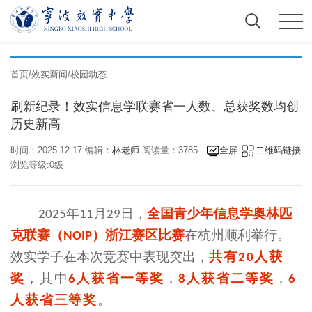
首页
/
效实新闻
/
校园动态
刷新纪录！效实信息学联赛省一人数、总获奖数均创
历史新高
时间：2025.12.17 编辑：
林老师
阅读量：3785
全屏
二维码链接
浏览等级:0级
年
月
日，
全国青少年信息学奥林匹
2025
11
29
克联赛（
）浙江赛区比赛
在杭州顺利举行。
NOIP
效实学子在本次竞赛中表现突出，
共有
人
获
20
奖
，其中
人
获省一等奖
，
人
获省二等奖
，
6
8
6
人
获省三等奖
。