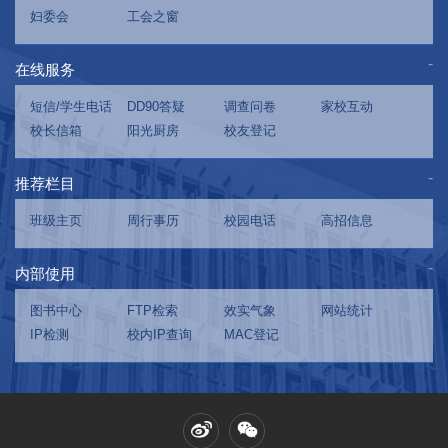
妇委会
工会之窗
在线服务
短信/学生电话
DD90答疑
调查问卷
家校互动
校长信箱
阳光厨房
校友登记
推荐栏目
班级主页
周行事历
校园电话
高招信息
内部使用
图书中心
FTP检索
效实气象
网站统计
IP检测
校内IP查询
MAC登记