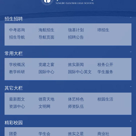
招生招聘
中考咨询
海航招生
強基计划
IB招生
招生导航
导航页面
招聘公告
常用大栏
学校概况
党建之窗
效实新闻
校务公开
教学科研
国际中心
国际中心英文
学生服务
其它大栏
最新图文
德育天地
体艺特色
校园生活
资源中心
文明网
师资队伍
精彩校园
团委
学生会
效实之星
商业社