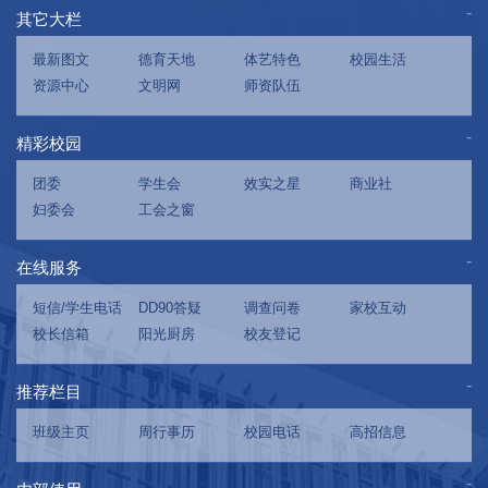
其它大栏
最新图文
德育天地
体艺特色
校园生活
资源中心
文明网
师资队伍
精彩校园
团委
学生会
效实之星
商业社
妇委会
工会之窗
在线服务
短信/学生电话
DD90答疑
调查问卷
家校互动
校长信箱
阳光厨房
校友登记
推荐栏目
班级主页
周行事历
校园电话
高招信息