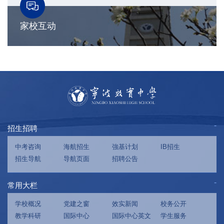
家校互动
招生招聘
中考咨询
海航招生
強基计划
IB招生
招生导航
导航页面
招聘公告
常用大栏
学校概况
党建之窗
效实新闻
校务公开
教学科研
国际中心
国际中心英文
学生服务