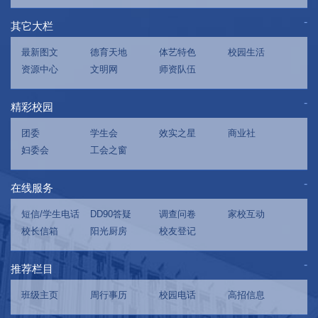
其它大栏
最新图文
德育天地
体艺特色
校园生活
资源中心
文明网
师资队伍
精彩校园
团委
学生会
效实之星
商业社
妇委会
工会之窗
在线服务
短信/学生电话
DD90答疑
调查问卷
家校互动
校长信箱
阳光厨房
校友登记
推荐栏目
班级主页
周行事历
校园电话
高招信息