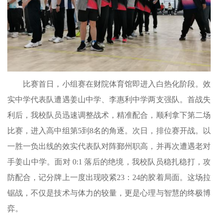
比赛首日，小组赛在财院体育馆即进入白热化阶段。效
实中学代表队遭遇姜山中学、李惠利中学两支强队。首战失
利后，我校队员迅速调整战术，精准配合，顺利拿下第二场
比赛，进入高中组第
5到8名的角逐。次日，排位赛开战。以
一胜一负出线的效实代表队对阵鄞州职高，并再次遭遇老对
手姜山中学。面对 0:1 落后的绝境，我校队员稳扎稳打，攻
防配合，记分牌上一度出现咬紧23：24的胶着局面。这场拉
锯战，不仅是技术与体力的较量，更是心理与智慧的终极博
弈。