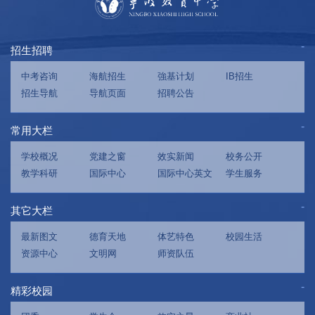
招生招聘
中考咨询
海航招生
強基计划
IB招生
招生导航
导航页面
招聘公告
常用大栏
学校概况
党建之窗
效实新闻
校务公开
教学科研
国际中心
国际中心英文
学生服务
其它大栏
最新图文
德育天地
体艺特色
校园生活
资源中心
文明网
师资队伍
精彩校园