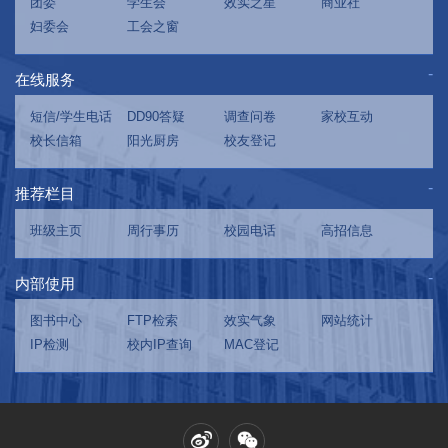
团委
学生会
效实之星
商业社
妇委会
工会之窗
在线服务
短信/学生电话
DD90答疑
调查问卷
家校互动
校长信箱
阳光厨房
校友登记
推荐栏目
班级主页
周行事历
校园电话
高招信息
内部使用
图书中心
FTP检索
效实气象
网站统计
IP检测
校内IP查询
MAC登记