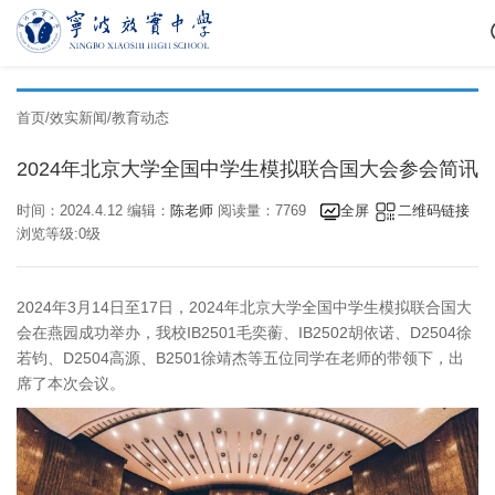
首页
/
效实新闻
/
教育动态
2024年北京大学全国中学生模拟联合国大会参会简讯
时间：2024.4.12 编辑：
陈老师
阅读量：7769
全屏
二维码链接
浏览等级:0级
2024
3
14
17
2024
年
月
日至
日，
年北京大学全国中学生模拟联合国大
IB2501
IB2502
D2504
会在燕园成功举办，我校
毛奕蘅、
胡依诺、
徐
D2504
B2501
若钧、
高源、
徐靖杰等五位同学在老师的带领下，出
席了本次会议。