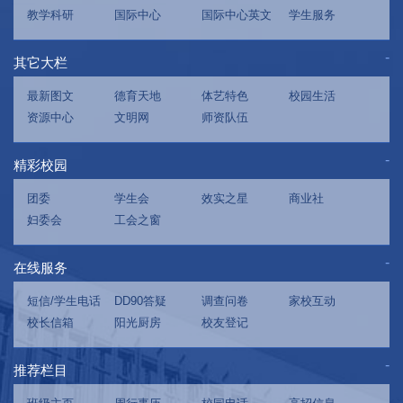
教学科研
国际中心
国际中心英文
学生服务
其它大栏
最新图文
德育天地
体艺特色
校园生活
资源中心
文明网
师资队伍
精彩校园
团委
学生会
效实之星
商业社
妇委会
工会之窗
在线服务
短信/学生电话
DD90答疑
调查问卷
家校互动
校长信箱
阳光厨房
校友登记
推荐栏目