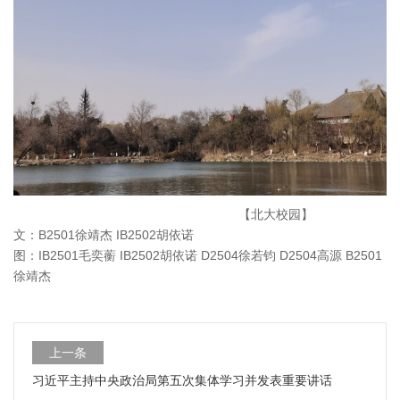
【北大校园】
B2501
IB2502
文：
徐靖杰
胡依诺
IB2501
IB2502
D2504
D2504
B2501
图：
毛奕蘅
胡依诺
徐若钧
高源
徐靖杰
上一条
习近平主持中央政治局第五次集体学习并发表重要讲话