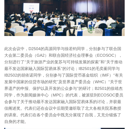
D2504
此次会议中，
的高源同学与徐若钧同学，分别参与了联合国
GA2
ECOSOC
大会第二委员会（
）和联合国经济社会理事会（
），
分别进行了“关于旅游产业的复苏与可持续发展的探索”和“关于推动
IB2501
最不发达国家融入国际贸易体系”的讨论；
的毛奕蘅同学与
IB2502
IMF
的胡依诺同学，分别参与了国际货币基金组织（
）“有关
WHC
发展中国家的信贷市场的研究”及世界遗产委员会（
）“关于世
B2501
界遗产的申报、保护以及开发的公众参与”的研讨；
的徐靖杰
MPC
ECOSOC
同学，作为新闻媒体中心（
）的代表，被派驻到
委员
会参与了关于推动最不发达国家融入国际贸易体系的讨论，并获最
佳阐述奖。代表们还在会议中后期受邀听取了北大各相关院系教授
的讲座。代表们在各个委员会中既充分展现了自我，又充分锻炼了
自身的才能。