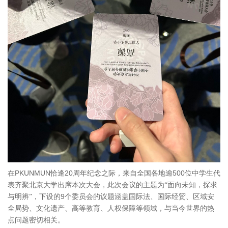
PKUNMUN
20
500
在
恰逢
周年纪念之际，来自全国各地逾
位中学生代
表齐聚北京大学出席本次大会，此次会议的主题为“面向未知，探求
9
与明辨”，下设的
个委员会的议题涵盖国际法、国际经贸、区域安
全局势、文化遗产、高等教育、人权保障等领域，与当今世界的热
点问题密切相关。