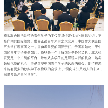
模拟联合国活动带给青年学子的不仅仅是特定领域的国际知识，更
是广阔的国际视野。世界正处百年未有之大变局，中国作为联合国
五大常任理事国之一，肩负着重要的国际责任。于国家如此，于中
国的青年学子更是如此。模联是一个了解国际事务的契机，北大模
联更是一个广阔的平台，带给效实学子的是展现自我的机会，培养
领袖气质的机会，更是展现中国青年学子的风采的机会。期待在未
来能有更多的效实学子在模联的会场上，“面向未知又迷人的未来，
探求复杂矛盾的世界”。