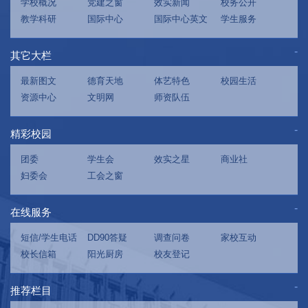
学校概况
党建之窗
效实新闻
校务公开
教学科研
国际中心
国际中心英文
学生服务
其它大栏
最新图文
德育天地
体艺特色
校园生活
资源中心
文明网
师资队伍
精彩校园
团委
学生会
效实之星
商业社
妇委会
工会之窗
在线服务
短信/学生电话
DD90答疑
调查问卷
家校互动
校长信箱
阳光厨房
校友登记
推荐栏目